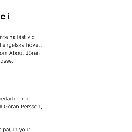
e i
te ha läst vid
l engelska hovet.
t om About Jöran
Posse.
medarbetarna
ll Göran Persson,
ipal, In your