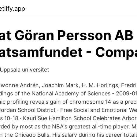
etlify.app
t Göran Persson AB 
atsamfundet - Comp
Uppsala universitet
wonne Andrén, Joachim Mark, H. M. Horlings, Fredri
ings of the National Academy of Sciences - 2009-01
ic profiling reveals gain of chromosome 14 as a pred
 Jordan School District · Free Social and Emotional W
s 10-18 · Kauri Sue Hamilton School Celebrates Arbor
ed by most as the NBA's greatest all-time player, M
th the Chicago Bulls. His salary during his career total