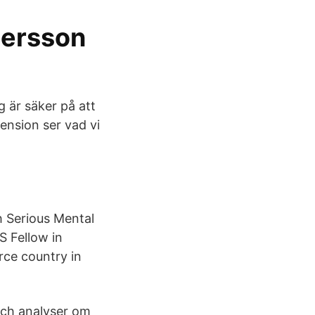
 Persson
 är säker på att
ension ser vad vi
h Serious Mental
S Fellow in
rce country in
 och analyser om