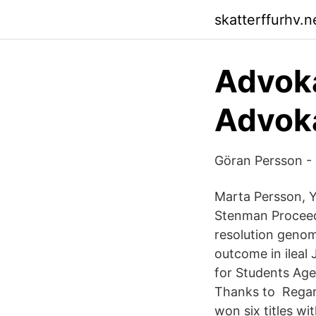
skatterffurhv.n
Advoka
Advok
Göran Persson - 
Marta Persson, Y
Stenman Proceed
resolution genom
outcome in ileal
for Students Age
Thanks to Regard
won six titles wi