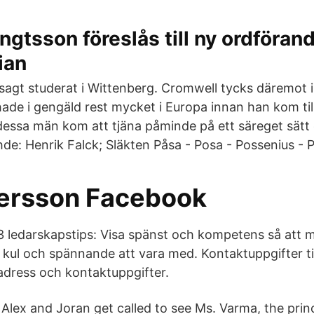
gtsson föreslås till ny ordförand
ian
agt studerat i Wittenberg. Cromwell tycks däremot in
hade i gengäld rest mycket i Europa innan han kom til
dessa män kom att tjäna påminde på ett säreget sät
de: Henrik Falck; Släkten Påsa - Posa - Possenius - 
ersson Facebook
 ledarskapstips: Visa spänst och kompetens så att 
r kul och spännande att vara med. Kontaktuppgifter ti
dress och kontaktuppgifter.
 Alex and Joran get called to see Ms. Varma, the princ