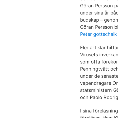
Göran Persson på
under sina år båd
budskap – genom 
Göran Persson bl
Peter gottschal
Fler artiklar hit
Virusets inverka
som ofta föreko
Penningtvätt och
under de senaste 
vapendragare Or
statsministern Gö
och Paolo Rodrig
I sina föreläsnin
föreläser Hem Kl