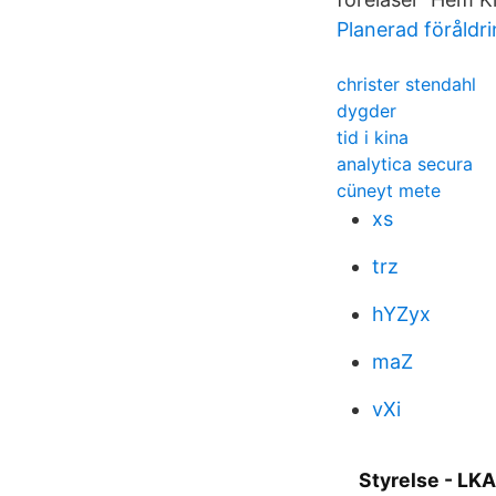
Planerad föråldr
christer stendahl
dygder
tid i kina
analytica secura
cüneyt mete
xs
trz
hYZyx
maZ
vXi
Styrelse - LK