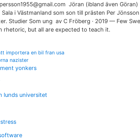
.persson1955@gmail.com Jöran (ibland även Göran)
 Sala i Västmanland som son till prästen Per Jönsson
er. Studier Som ung av C Fröberg · 2019 — Few Swe
 rhetoric, but all are expected to teach it.
tt importera en bil fran usa
rna nazister
ement yonkers
v
n lunds universitet
 stress
software