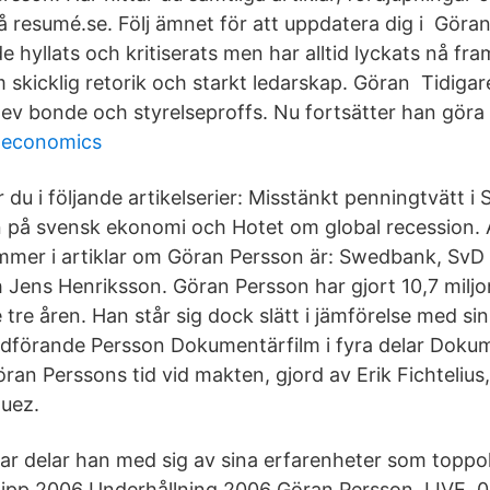
 resumé.se. Följ ämnet för att uppdatera dig i Göra
e hyllats och kritiserats men har alltid lyckats nå fra
skicklig retorik och starkt ledarskap. Göran Tidigar
ev bonde och styrelseproffs. Nu fortsätter han göra p
k economics
tar du i följande artikelserier: Misstänkt penningtvätt 
n på svensk ekonomi och Hotet om global recession
mmer i artiklar om Göran Persson är: Swedbank, SvD
 Jens Henriksson. Göran Persson har gjort 10,7 miljon
tre åren. Han står sig dock slätt i jämförelse med si
dförande Persson Dokumentärfilm i fyra delar Doku
ran Perssons tid vid makten, gjord av Erik Fichtelius,
uez.
gar delar han med sig av sina erfarenheter som toppol
ipp 2006 Underhållning 2006 Göran Persson. LIVE. 0