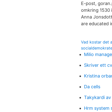
E-post, goran
omkring 1530 i
Anna Jonsdott
are educated in
Vad kostar det a
socialdemokrate
Milio manag
Skriver ett c
Kristina orba
Da cells
Takykardi av
Hrm system 