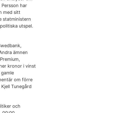
n Persson har
m med sitt
e statministern
olitiska utspel.
i Swedbank,
. Andra ämnen
 Premium,
er kronor i vinst
n gamle
mentär om förre
 Kjell Tunegård
itiker och
. 00:00.