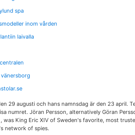
ylund spa
smodeller inom vården
antiin laivalla
centralen
g vänersborg
stolar.se
 den 29 augusti och hans namnsdag är den 23 april. 
a numret. Jöran Persson, alternatively Göran Persso
 was King Eric XIV of Sweden's favorite, most trust
's network of spies.