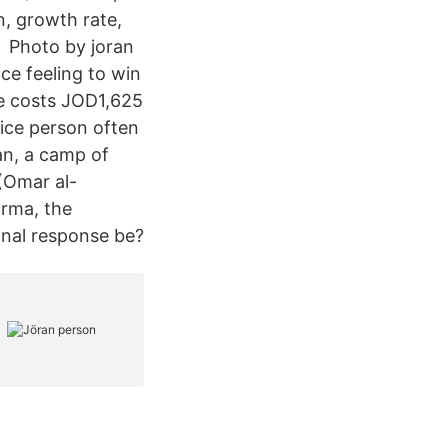
n, growth rate,
r Photo by joran
ce feeling to win
le costs JOD1,625
price person often
an, a camp of
(Omar al-
arma, the
ional response be?