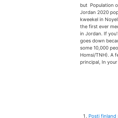
but Population of
Jordan 2020 popu
kweekel in Noyel
the first ever m
in Jordan. If you
goes down becaus
some 10,000 peop
Homsi/TNH). A fe
principal, In you
Posti finland