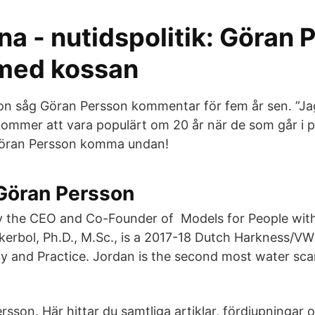
na - nutidspolitik: Göran
med kossan
n såg Göran Persson kommentar för fem år sen. ”Jag
 kommer att vara populärt om 20 år när de som går i p
 Göran Persson komma undan!
 Göran Persson
ly the CEO and Co-Founder of Models for People wit
kkerbol, Ph.D., M.Sc., is a 2017-18 Dutch Harkness/VW
cy and Practice. Jordan is the second most water sca
sson. Här hittar du samtliga artiklar, fördjupningar