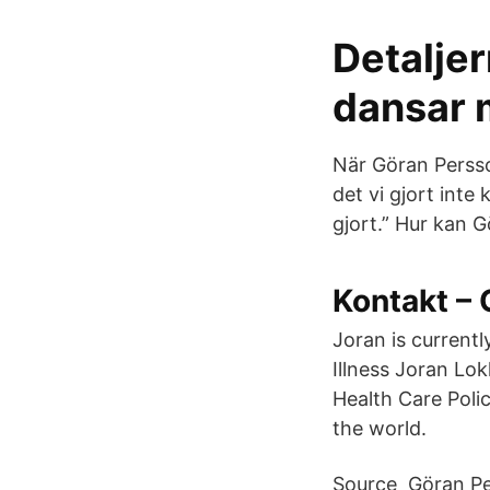
Detaljer
dansar 
När Göran Persso
det vi gjort inte
gjort.” Hur kan
Kontakt –
Joran is current
Illness Joran Lo
Health Care Poli
the world.
Source Göran Per