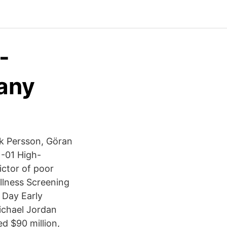
-
any
k Persson, Göran
-01 High-
ictor of poor
ellness Screening
 Day Early
ichael Jordan
ed $90 million,