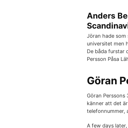
Anders Ben
Scandinav
Jöran hade som s
universitet men 
De båda furstar 
Persson Påsa Läh
Göran P
Göran Perssons 3
känner att det ä
telefonnummer, a
A few days later,